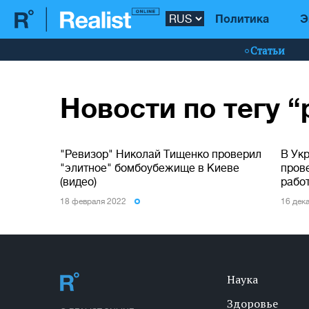
Политика
Э
Статьи
Новости по тегу 
"Ревизор" Николай Тищенко проверил
В Ук
"элитное" бомбоубежище в Киеве
прове
(видео)
рабо
18 февраля 2022
16 дек
Наука
Здоровье