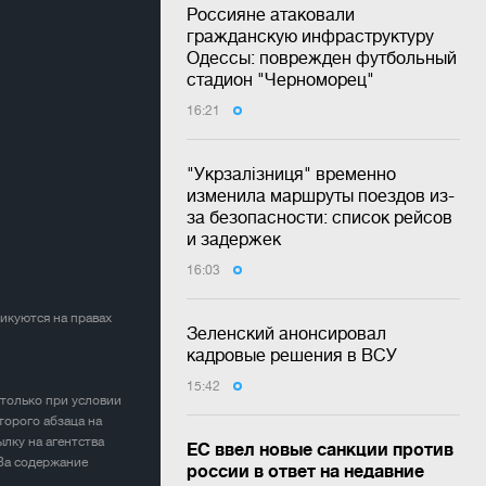
Россияне атаковали
гражданскую инфраструктуру
Одессы: поврежден футбольный
стадион "Черноморец"
16:21
"Укрзалізниця" временно
изменила маршруты поездов из-
за безопасности: список рейсов
и задержек
16:03
ликуются на правах
Зеленский анонсировал
кадровые решения в ВСУ
15:42
 только при условии
торого абзаца на
лку на агентства
ЕС ввел новые санкции против
 За содержание
россии в ответ на недавние