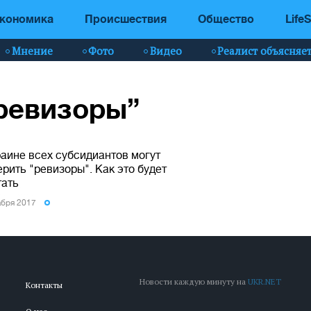
кономика
Происшествия
Общество
LifeS
Мнение
Фото
Видео
Реалист объясняе
“ревизоры”
раине всех субсидиантов могут
рить "ревизоры". Как это будет
тать
абря 2017
Новости каждую минуту на
UKR.NET
Контакты