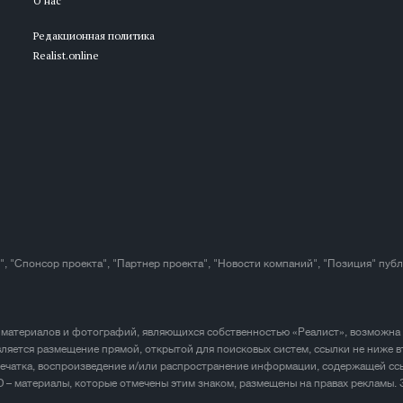
О нас
Редакционная политика
Realist.online
", "Спонсор проекта", "Партнер проекта", "Новости компаний", "Позиция" пуб
 материалов и фотографий, являющихся собственностью «Реалист», возможна
ляется размещение прямой, открытой для поисковых систем, ссылки не ниже в
печатка, воспроизведение и/или распространение информации, содержащей ссы
D – материалы, которые отмечены этим знаком, размещены на правах рекламы.