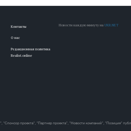
Новости каждую минуту на
UKR.NET
Контакты
О нас
Редакционная политика
Realist.online
", "Спонсор проекта", "Партнер проекта", "Новости компаний", "Позиция" пуб