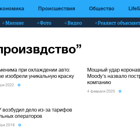
кономика
Происшествия
Общество
LifeS
Мнение
Фото
Видео
Реалист объясняе
“произвдство”
менима при охлаждении авто:
Мощный удар коронав
ые изобрели уникальную краску
Moody's назвало пос
компанию
бря 2022
4 февраля 2020
 возбудил дело из-за тарифов
льных операторов
бря 2018