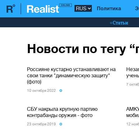
Политика
Э
Статьи
Новости по тегу 
Россияне кустарно устанавливают на
Неза
свои танки "динамическую защиту"
учен
(фото)
7 октя
10 октября 2022
СБУ накрыла крупную партию
АМКУ
контрабанды оружия - фото
моби
23 октября 2019
12 ноя