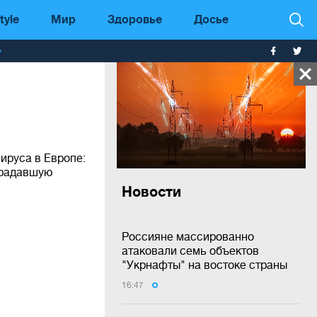
tyle
Мир
Здоровье
Досье
т
ируса в Европе:
традавшую
Новости
Россияне массированно
атаковали семь объектов
"Укрнафты" на востоке страны
16:47