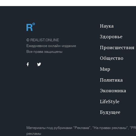
Наука
Здоровье
© REALIST.ONLINE
Ежедневное онлайн-издание
Происшествия
Все права защищены
Общество
Мир
Политика
Экономика
LifeStyle
Будущее
Материалы под рубриками "Реклама", "На правах рекламы", "PR
рекламы