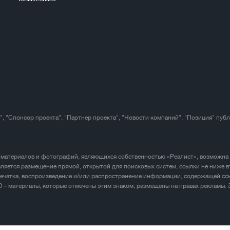
", "Спонсор проекта", "Партнер проекта", "Новости компаний", "Позиция" пуб
 материалов и фотографий, являющихся собственностью «Реалист», возможна
ляется размещение прямой, открытой для поисковых систем, ссылки не ниже в
печатка, воспроизведение и/или распространение информации, содержащей ссы
D – материалы, которые отмечены этим знаком, размещены на правах рекламы.