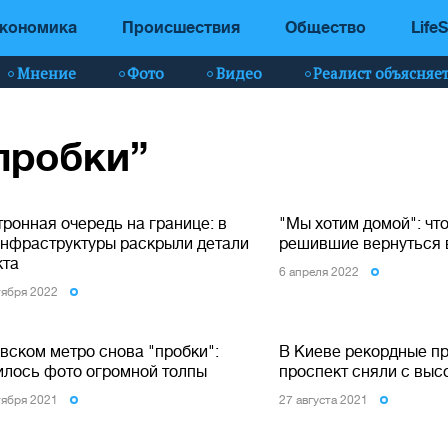
кономика
Происшествия
Общество
LifeS
Мнение
Фото
Видео
Реалист объясняе
“пробки”
ронная очередь на границе: в
"Мы хотим домой": что
нфраструктуры раскрыли детали
решившие вернуться в
кта
6 апреля 2022
тября 2022
вском метро снова "пробки":
В Киеве рекордные пр
илось фото огромной толпы
проспект сняли с выс
тября 2021
27 августа 2021