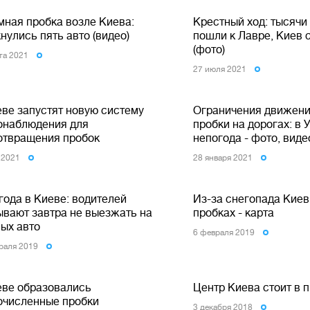
мная пробка возле Киева:
Крестный ход: тысяч
нулись пять авто (видео)
пошли к Лавре, Киев с
(фото)
ста 2021
27 июля 2021
еве запустят новую систему
Ограничения движени
онаблюдения для
пробки на дорогах: в 
отвращения пробок
непогода - фото, виде
 2021
28 января 2021
года в Киеве: водителей
Из-за снегопада Киев
ывают завтра не выезжать на
пробках - карта
ных авто
6 февраля 2019
раля 2019
еве образовались
Центр Киева стоит в п
очисленные пробки
3 декабря 2018