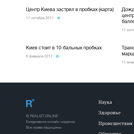
Центр Киева застрял в пробках (карта)
Дожд
центр
17 октября 2017
балл
11 окт
Киев стоит в 10-бальных пробках
Тран
маршр
6 февраля 2017
11 янв
Наука
Здоровье
© REALIST.ONLINE
Ежедневное онлайн-издание
Происшествия
Все права защищены
Общество