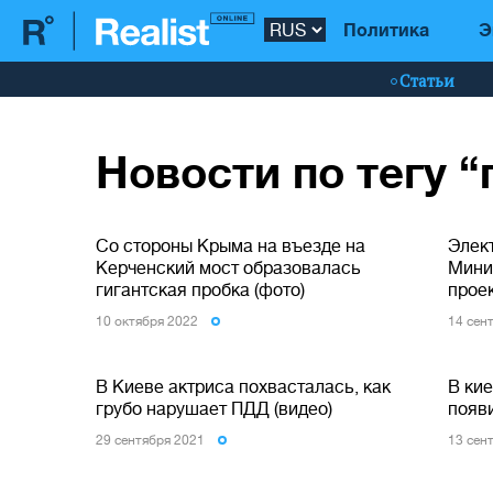
Политика
Э
Статьи
Новости по тегу 
Со стороны Крыма на въезде на
Элект
Керченский мост образовалась
Мини
гигантская пробка (фото)
прое
10 октября 2022
14 сен
В Киеве актриса похвасталась, как
В кие
грубо нарушает ПДД (видео)
появ
29 сентября 2021
13 сен