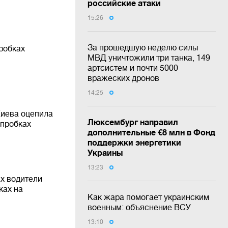
российские атаки
15:26
За прошедшую неделю силы
робках
МВД уничтожили три танка, 149
артсистем и почти 5000
вражеских дронов
14:25
Киева оцепила
Люксембург направил
 пробках
дополнительные €8 млн в Фонд
поддержки энергетики
Украины
13:23
ах водители
ках на
Как жара помогает украинским
военным: объяснение ВСУ
13:10