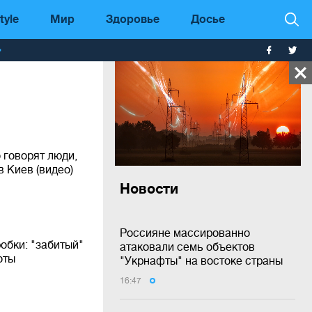
tyle
Мир
Здоровье
Досье
т
 говорят люди,
 Киев (видео)
Новости
Россияне массированно
обки: "забитый"
атаковали семь объектов
оты
"Укрнафты" на востоке страны
16:47