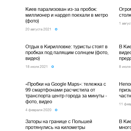
Киев парализован из-за пробок:
Огро
миллионер и нардеп поехали в метро
столк
(фото)
1 авгу
20 августа 2021
Отдых в Кирилловке: туристы стоят в
В Ки
пробках под палящим солнцем (фото,
виде
видео)
пред
18 июля 2021
8 июля
«Пробки на Google Maps»: тележка с
Непо
99 смартфонами расчистила от
приз
транспорта центр города за минуты -
част
фото, видео
11 фев
4 февраля 2020
Заторы на границе с Польшей
В Ки
протянулись на километры
мног