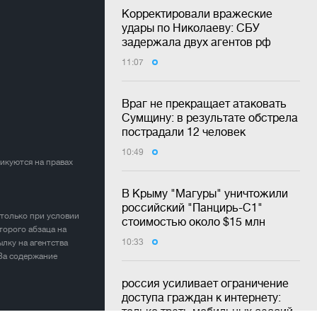
Корректировали вражеские
удары по Николаеву: СБУ
задержала двух агентов рф
11:07
Враг не прекращает атаковать
Сумщину: в результате обстрела
пострадали 12 человек
10:49
ликуются на правах
В Крыму "Магуры" уничтожили
российский "Панцирь-С1"
 только при условии
стоимостью около $15 млн
торого абзаца на
10:33
лку на агентства
 За содержание
россия усиливает ограничение
доступа граждан к интернету:
только треть мобильных сессий