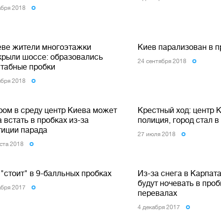
абря 2018
еве жители многоэтажки
Киев парализован в п
крыли шоссе: образовались
24 сентября 2018
табные пробки
ября 2018
ром в среду центр Киева может
Крестный ход: центр 
 встать в пробках из-за
полиция, город стал в
тиции парада
27 июля 2018
уста 2018
"стоит" в 9-балльных пробках
Из-за снега в Карпат
будут ночевать в проб
абря 2017
перевалах
4 декабря 2017