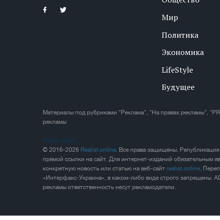
Мир
Политика
Экономика
LifeStyle
Будущее
Материалы под рубриками "Реклама", "На правах рекламы", "PR
рекламы
Карта сайта
© 2016-2026
Realist.online
. Все права защищены. Републикация
прямой ссылки на сайт. Для интернет-изданий обязательным яв
конкретную новость или статью на веб-сайт
realist.online
. Пере
«Интерфакс-Украина», в каком-либо виде строго запрещены. A
рекламы ответственность несут рекламодатели.