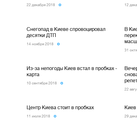
22 декабря 2018
12 дек
Снегопад в Киеве спровоцировал
В Ки
десятки ДТП
пере
масш
14 ноября 2018
31 окт
Из-за непогоды Киев встал в пробках -
Вече
карта
снова
репе
10 сентября 2018
22 авг
Центр Киева стоит в пробках
Киев 
11 июля 2018
29 дек