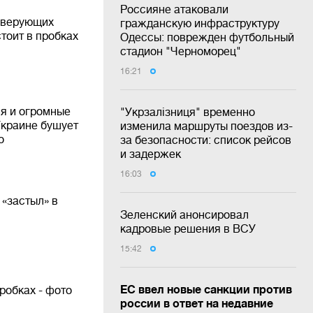
Россияне атаковали
и верующих
гражданскую инфраструктуру
тоит в пробках
Одессы: поврежден футбольный
стадион "Черноморец"
16:21
я и огромные
"Укрзалізниця" временно
Украине бушует
изменила маршруты поездов из-
о
за безопасности: список рейсов
и задержек
16:03
 «застыл» в
Зеленский анонсировал
кадровые решения в ВСУ
15:42
ЕС ввел новые санкции против
робках - фото
россии в ответ на недавние