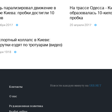
ь парализировал движение в
На трассе Одесса - К
е Киева: пробки достигли 10
образовалась 10-кил
ов
пробка
ября 2017
20 апреля 2017
спортный коллапс в Киеве:
утки ездят по тротуарам (видео)
аря 1918
Новости каждую минуту на
UKR.NET
Контакты
О нас
Редакционная политика
Realist.online