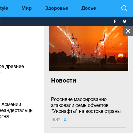
tyle
Мир
Здоровье
Досье
т
ое древнее
е
Новости
Россияне массированно
в Армении
атаковали семь объектов
 неандертальцы
"Укрнафты" на востоке страны
огня
16:47