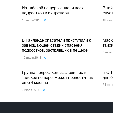
Из тайской пещеры спасли всех
В та
подростков и их тренера
спус
10 июля 2018
10 июл
В Таиланде спасатели приступили к
Маск
завершающей стадии спасения
тайс
подростков, застрявших в пещере
6 июля
10 июля 2018
Группа подростков, застрявших в
В СШ
тайской пещере, может провести там
дня 
еще 4 месяца
24 сен
3 июля 2018