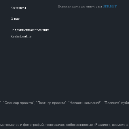
Новости каждую минуту на
UKR.NET
Контакты
О нас
Редакционная политика
Realist.online
", "Спонсор проекта", "Партнер проекта", "Новости компаний", "Позиция" пуб
 материалов и фотографий, являющихся собственностью «Реалист», возможна