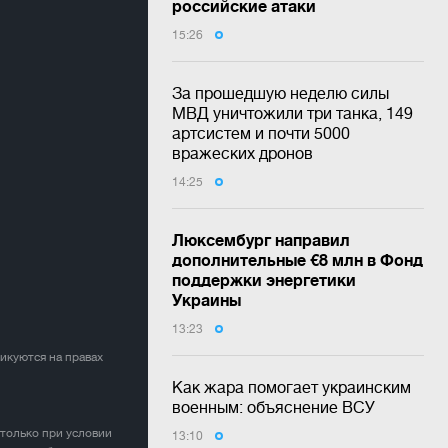
российские атаки
15:26
За прошедшую неделю силы
МВД уничтожили три танка, 149
артсистем и почти 5000
вражеских дронов
14:25
Люксембург направил
дополнительные €8 млн в Фонд
поддержки энергетики
Украины
13:23
ликуются на правах
Как жара помогает украинским
военным: объяснение ВСУ
 только при условии
13:10