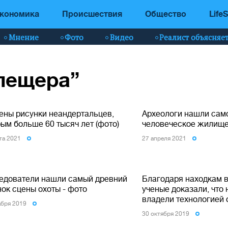
кономика
Происшествия
Общество
LifeS
Мнение
Фото
Видео
Реалист объясняе
“пещера”
ены рисунки неандертальцев,
Археологи нашли сам
ым больше 60 тысяч лет (фото)
человеческое жилищ
ста 2021
27 апреля 2021
едователи нашли самый древний
Благодаря находкам 
ок сцены охоты - фото
ученые доказали, что
владели технологией 
абря 2019
30 октября 2019