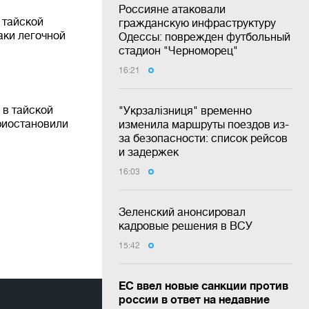
Россияне атаковали
 тайской
гражданскую инфраструктуру
аки легочной
Одессы: поврежден футбольный
стадион "Черноморец"
16:21
 в тайской
"Укрзалізниця" временно
риостановили
изменила маршруты поездов из-
за безопасности: список рейсов
и задержек
16:03
Зеленский анонсировал
кадровые решения в ВСУ
15:42
ЕС ввел новые санкции против
россии в ответ на недавние