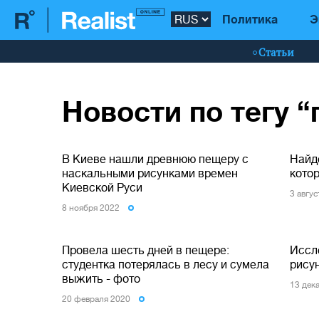
Политика
Э
Статьи
Новости по тегу 
В Киеве нашли древнюю пещеру с
Найд
наскальными рисунками времен
котор
Киевской Руси
3 авгу
8 ноября 2022
Провела шесть дней в пещере:
Иссл
студентка потерялась в лесу и сумела
рисун
выжить - фото
13 дек
20 февраля 2020