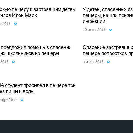
йскую пещеру к застрявшим детям
У детей, спасенных из
тился Илон Маск
пещеры, нашли призн
инфекции
я 2018
10 июля 2018
 предложил помощь в спасении
Спасение застрявших
ких школьников из пещеры
пещере подростков п
 2018
5 июля 2018
А студент просидел в пещере три
без пищи и воды
тября 2017