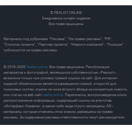
© REALIST.ONLINE
Ежедневное онлайн-издание
Все права защищены
Материалы под рубриками "Реклама", "На правах рекламы", "PR",
"Спонсор проекта", "Партнер проекта", "Новости компаний", "Позиция"
публикуются на правах рекламы
Карта сайта
© 2016-2026
Realist.online
. Все права защищены. Републикация
материалов и фотографий, являющихся собственностью «Реалист»,
возможна только при условии прямой ссылки на сайт. Для интернет-
изданий обязательным является размещение прямой, открытой для
поисковых систем, ссылки не ниже второго абзаца на конкретную новость
или статью на веб-сайт
realist.online
. Перепечатка, воспроизведение и/или
распространение информации, содержащей ссылку на агентства
«Интерфакс-Украина», в каком-либо виде строго запрещены. AD –
материалы, которые отмечены этим знаком, размещены на правах
рекламы. За содержание рекламы ответственность несут рекламодатели.