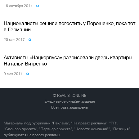
16 октября 2017
Националисты решили погостить у Порошенко, пока тот
в Германии
20 мая 2017
Активисты «Нацкорпуса» разрисовали дверь квартиры
Натальи Витренко
9 мая 2017
© REALIST.ONLINE
Ежедневное онлайн-издание
Все права защищены
Материалы под рубриками "Реклама", "На правах рекламы", "PR",
"Спонсор проекта", "Партнер проекта", "Новости компаний", "Позиция"
публикуются на правах рекламы