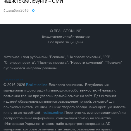
нацистские лозунги – СМИ
5 декабря 2016
© REALIST.ONLINE
Ежедневное онлайн-издание
Все права защищены
Материалы под рубриками "Реклама", "На правах рекламы", "PR",
"Спонсор проекта", "Партнер проекта", "Новости компаний", "Позиция"
публикуются на правах рекламы
Карта сайта
© 2016-2026
Realist.online
. Все права защищены. Републикация
материалов и фотографий, являющихся собственностью «Реалист»,
возможна только при условии прямой ссылки на сайт. Для интернет-
изданий обязательным является размещение прямой, открытой для
поисковых систем, ссылки не ниже второго абзаца на конкретную новость
или статью на веб-сайт
realist.online
. Перепечатка, воспроизведение и/или
распространение информации, содержащей ссылку на агентства
«Интерфакс-Украина», в каком-либо виде строго запрещены. AD –
материалы, которые отмечены этим знаком, размещены на правах