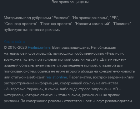
Все права защищены
Материалы под рубриками "Реклама", "На правах рекламы", "PR",
"Спонсор проекта", "Партнер проекта", "Новости компаний", "Позиция"
публикуются на правах рекламы
Карта сайта
© 2016-2026
Realist.online
. Все права защищены. Републикация
материалов и фотографий, являющихся собственностью «Реалист»,
возможна только при условии прямой ссылки на сайт. Для интернет-
изданий обязательным является размещение прямой, открытой для
поисковых систем, ссылки не ниже второго абзаца на конкретную новость
или статью на веб-сайт
realist.online
. Перепечатка, воспроизведение и/или
распространение информации, содержащей ссылку на агентства
«Интерфакс-Украина», в каком-либо виде строго запрещены. AD –
материалы, которые отмечены этим знаком, размещены на правах
рекламы. За содержание рекламы ответственность несут рекламодатели.