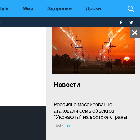
tyle
Мир
Здоровье
Досье
т
Новости
Россияне массированно
атаковали семь объектов
"Укрнафты" на востоке страны
16:47