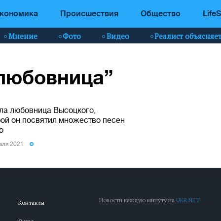
кономика
Происшествия
Общество
LifeS
Мнение
Фото
Видео
Реалист объясняе
“любовница”
ла любовница Высоцкого,
рой он посвятил множество песен
о
аля 2021
Новости каждую минуту на
UKR.NET
Контакты