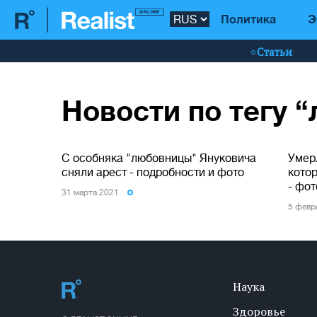
Политика
Э
Статьи
Новости по тегу 
С особняка "любовницы" Януковича
Умер
сняли арест - подробности и фото
кото
- фот
31 марта 2021
5 февр
Наука
Здоровье