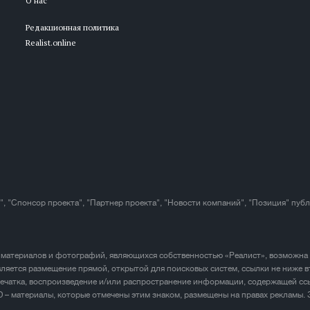
О нас
Редакционная политика
Realist.online
", "Спонсор проекта", "Партнер проекта", "Новости компаний", "Позиция" пуб
 материалов и фотографий, являющихся собственностью «Реалист», возможна
ляется размещение прямой, открытой для поисковых систем, ссылки не ниже в
печатка, воспроизведение и/или распространение информации, содержащей ссы
D – материалы, которые отмечены этим знаком, размещены на правах рекламы.