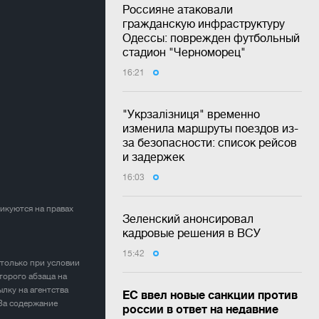
Россияне атаковали
гражданскую инфраструктуру
Одессы: поврежден футбольный
стадион "Черноморец"
16:21
"Укрзалізниця" временно
изменила маршруты поездов из-
за безопасности: список рейсов
и задержек
16:03
ликуются на правах
Зеленский анонсировал
кадровые решения в ВСУ
15:42
 только при условии
торого абзаца на
лку на агентства
ЕС ввел новые санкции против
 За содержание
россии в ответ на недавние