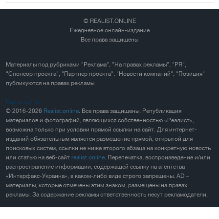
© REALIST.ONLINE
Ежедневное онлайн-издание
Все права защищены
Материалы под рубриками "Реклама", "На правах рекламы", "PR",
"Спонсор проекта", "Партнер проекта", "Новости компаний", "Позиция"
публикуются на правах рекламы
Карта сайта
© 2016-2026
Realist.online
. Все права защищены. Републикация
материалов и фотографий, являющихся собственностью «Реалист»,
возможна только при условии прямой ссылки на сайт. Для интернет-
изданий обязательным является размещение прямой, открытой для
поисковых систем, ссылки не ниже второго абзаца на конкретную новость
или статью на веб-сайт
realist.online
. Перепечатка, воспроизведение и/или
распространение информации, содержащей ссылку на агентства
«Интерфакс-Украина», в каком-либо виде строго запрещены. AD –
материалы, которые отмечены этим знаком, размещены на правах
рекламы. За содержание рекламы ответственность несут рекламодатели.