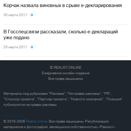
Корчак назвала виновных в срыве е-декларирования
30 марта 2017
В Госспецсвязи рассказали, сколько е-деклараций
уже подано
29 марта 2017
© REALIST.ONLINE
Ежедневное онлайн-издание
Все права защищены
Материалы под рубриками "Реклама", "На правах рекламы", "PR",
"Спонсор проекта", "Партнер проекта", "Новости компаний", "Позиция"
публикуются на правах рекламы
Карта сайта
© 2016-2026
Realist.online
. Все права защищены. Републикация
материалов и фотографий, являющихся собственностью «Реалист»,