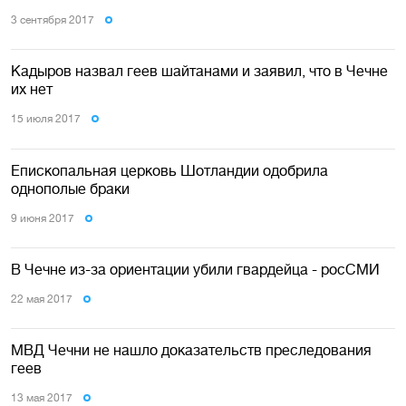
3 сентября 2017
Кадыров назвал геев шайтанами и заявил, что в Чечне
их нет
15 июля 2017
Епископальная церковь Шотландии одобрила
однополые браки
9 июня 2017
В Чечне из-за ориентации убили гвардейца - росСМИ
22 мая 2017
МВД Чечни не нашло доказательств преследования
геев
13 мая 2017