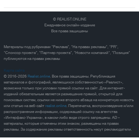
© REALIST.ONLINE
Ежедневное онлайн-издание
Все права защищены
Материалы под рубриками "Реклама", "На правах рекламы", "PR",
"Спонсор проекта", "Партнер проекта", "Новости компаний", "Позиция"
публикуются на правах рекламы
Карта сайта
© 2016-2026
Realist.online
. Все права защищены. Републикация
материалов и фотографий, являющихся собственностью «Реалист»,
возможна только при условии прямой ссылки на сайт. Для интернет-
изданий обязательным является размещение прямой, открытой для
поисковых систем, ссылки не ниже второго абзаца на конкретную новость
или статью на веб-сайт
realist.online
. Перепечатка, воспроизведение и/или
распространение информации, содержащей ссылку на агентства
«Интерфакс-Украина», в каком-либо виде строго запрещены. AD –
материалы, которые отмечены этим знаком, размещены на правах
рекламы. За содержание рекламы ответственность несут рекламодатели.