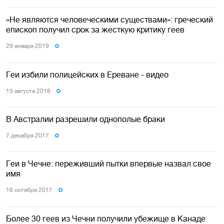
«Не являются человеческими существами»: греческий
епископ получил срок за жесткую критику геев
29 января 2019
Геи избили полицейских в Ереване - видео
15 августа 2018
В Австралии разрешили однополые браки
7 декабря 2017
Геи в Чечне: переживший пытки впервые назвал свое
имя
16 октября 2017
Более 30 геев из Чечни получили убежище в Канаде