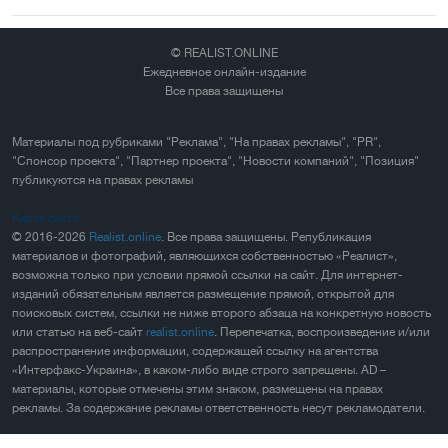
© REALIST.ONLINE
Ежедневное онлайн-издание
Все права защищены
Материалы под рубриками "Реклама", "На правах рекламы", "PR",
"Спонсор проекта", "Партнер проекта", "Новости компаний", "Позиция"
публикуются на правах рекламы
Карта сайта
© 2016-2026
Realist.online
. Все права защищены. Републикация
материалов и фотографий, являющихся собственностью «Реалист»,
возможна только при условии прямой ссылки на сайт. Для интернет-
изданий обязательным является размещение прямой, открытой для
поисковых систем, ссылки не ниже второго абзаца на конкретную новость
или статью на веб-сайт
realist.online
. Перепечатка, воспроизведение и/или
распространение информации, содержащей ссылку на агентства
«Интерфакс-Украина», в каком-либо виде строго запрещены. AD –
материалы, которые отмечены этим знаком, размещены на правах
рекламы. За содержание рекламы ответственность несут рекламодатели.