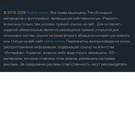
Карта сайта
© 2016-2026
Realist.online
. Все права защищены. Републикация
материалов и фотографий, являющихся собственностью «Реалист»,
возможна только при условии прямой ссылки на сайт. Для интернет-
изданий обязательным является размещение прямой, открытой для
поисковых систем, ссылки не ниже второго абзаца на конкретную новость
или статью на веб-сайт
realist.online
. Перепечатка, воспроизведение и/или
распространение информации, содержащей ссылку на агентства
«Интерфакс-Украина», в каком-либо виде строго запрещены. AD –
материалы, которые отмечены этим знаком, размещены на правах
рекламы. За содержание рекламы ответственность несут рекламодатели.