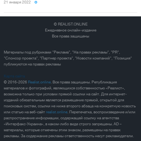
21 января 2022
© REALIST.ONLINE
Ежедневное онлайн-издание
Все права защищены
Материалы под рубриками "Реклама", "На правах рекламы", "PR",
"Спонсор проекта", "Партнер проекта", "Новости компаний", "Позиция"
публикуются на правах рекламы
Карта сайта
© 2016-2026
Realist.online
. Все права защищены. Републикация
материалов и фотографий, являющихся собственностью «Реалист»,
возможна только при условии прямой ссылки на сайт. Для интернет-
изданий обязательным является размещение прямой, открытой для
поисковых систем, ссылки не ниже второго абзаца на конкретную новость
или статью на веб-сайт
realist.online
. Перепечатка, воспроизведение и/или
распространение информации, содержащей ссылку на агентства
«Интерфакс-Украина», в каком-либо виде строго запрещены. AD –
материалы, которые отмечены этим знаком, размещены на правах
рекламы. За содержание рекламы ответственность несут рекламодатели.