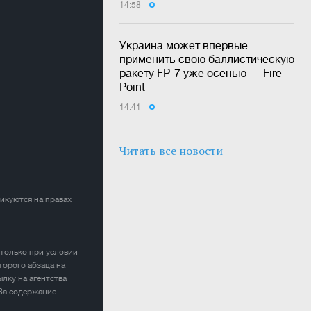
14:58
Украина может впервые
применить свою баллистическую
ракету FP-7 уже осенью — Fire
Point
14:41
Читать все новости
ликуются на правах
 только при условии
торого абзаца на
лку на агентства
 За содержание