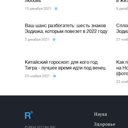
любовь
в жи
10 декабря 2021
9 дека
Ваш шанс разбогатеть: шесть знаков
Спло
Зодиака, которым повезет в 2022 году
Зодиа
3 декабря 2021
27 ноя
Китайский гороскоп: для кого год
Как 
Тигра - лучшее время идти под венец
на Н
(фото
23 ноября 2021
22 ноя
Наука
Здоровье
© REALIST.ONLINE