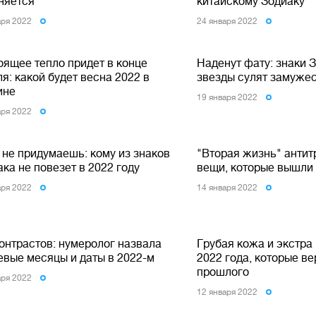
няется
китайскому Зодиаку
аря 2022
24 января 2022
оящее тепло придет в конце
Наденут фату: знаки 
я: какой будет весна 2022 в
звезды сулят замужес
ине
19 января 2022
аря 2022
 не придумаешь: кому из знаков
"Вторая жизнь" антит
ка не повезет в 2022 году
вещи, которые вышли 
аря 2022
14 января 2022
контрастов: нумеролог назвала
Грубая кожа и экстра 
евые месяцы и даты в 2022-м
2022 года, которые ве
прошлого
аря 2022
12 января 2022