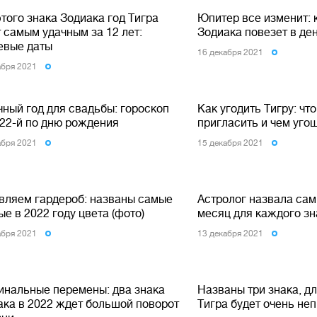
того знака Зодиака год Тигра
Юпитер все изменит: 
 самым удачным за 12 лет:
Зодиака повезет в ден
евые даты
16 декабря 2021
абря 2021
чный год для свадьбы: гороскоп
Как угодить Тигру: что
022-й по дню рождения
пригласить и чем уго
абря 2021
15 декабря 2021
вляем гардероб: названы самые
Астролог назвала са
е в 2022 году цвета (фото)
месяц для каждого зн
абря 2021
13 декабря 2021
инальные перемены: два знака
Названы три знака, дл
ака в 2022 ждет большой поворот
Тигра будет очень не