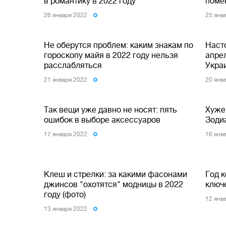
в романтику в 2022 году
поме
26 января 2022
25 янв
Не оберутся проблем: каким знакам по
Наст
гороскопу майя в 2022 году нельзя
апрел
расслабляться
Укра
21 января 2022
20 янв
Так вещи уже давно не носят: пять
Хуже
ошибок в выборе аксессуаров
Зодиа
17 января 2022
16 янв
Клеш и стрелки: за какими фасонами
Год 
джинсов "охотятся" модницы в 2022
ключ
году (фото)
12 янв
13 января 2022