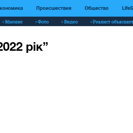
кономика
Происшествия
Общество
LifeS
Мнение
Фото
Видео
Реалист объясняе
2022 рік”