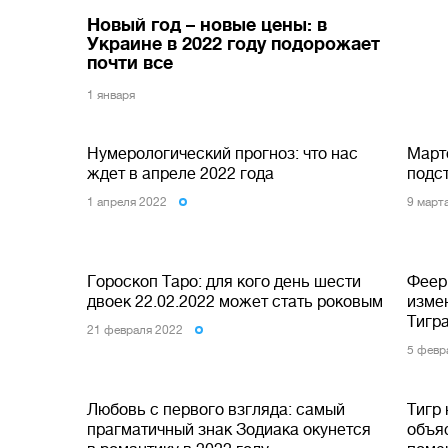
Новый год – новые цены: в
Украине в 2022 году подорожает
почти все
1 января
Нумерологический прогноз: что нас
Март
ждет в апреле 2022 года
подст
1 апреля 2022
9 март
Гороскоп Таро: для кого день шести
Феери
двоек 22.02.2022 может стать роковым
изме
Тигр
21 февраля 2022
5 февр
Любовь с первого взгляда: самый
Тигр 
прагматичный знак Зодиака окунется
объяс