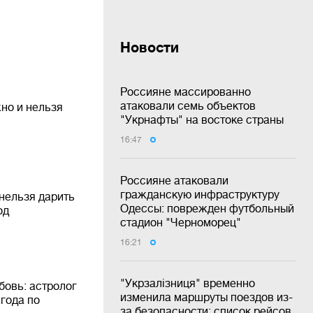
Новости
Россияне массированно
атаковали семь объектов
жно и нельзя
"Укрнафты" на востоке страны
16:47
Россияне атаковали
гражданскую инфраструктуру
 нельзя дарить
Одессы: поврежден футбольный
од
стадион "Черноморец"
16:21
"Укрзалізниця" временно
бовь: астролог
изменила маршруты поездов из-
 года по
за безопасности: список рейсов