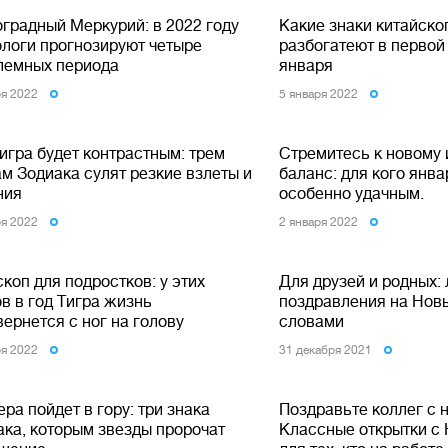
оградный Меркурий: в 2022 году
Какие знаки китайско
ологи прогнозируют четыре
разбогатеют в первой
лемных периода
января
ря 2022
5 января 2022
игра будет контрастным: трем
Стремитесь к новому 
м Зодиака сулят резкие взлеты и
баланс: для кого янва
ния
особенно удачным.
ря 2022
2 января 2022
коп для подростков: у этих
Для друзей и родных:
в в год Тигра жизнь
поздравления на Нов
ернется с ног на голову
словами
ря 2022
31 декабря 2021
ра пойдет в гору: три знака
Поздравьте коллег с 
ака, которым звезды пророчат
Классные открытки с