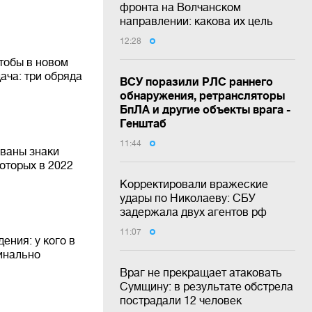
фронта на Волчанском
направлении: какова их цель
12:28
чтобы в новом
ача: три обряда
ВСУ поразили РЛС раннего
обнаружения, ретрансляторы
БпЛА и другие объекты врага -
Генштаб
11:44
званы знаки
которых в 2022
Корректировали вражеские
удары по Николаеву: СБУ
задержала двух агентов рф
11:07
ения: у кого в
инально
Враг не прекращает атаковать
Сумщину: в результате обстрела
пострадали 12 человек