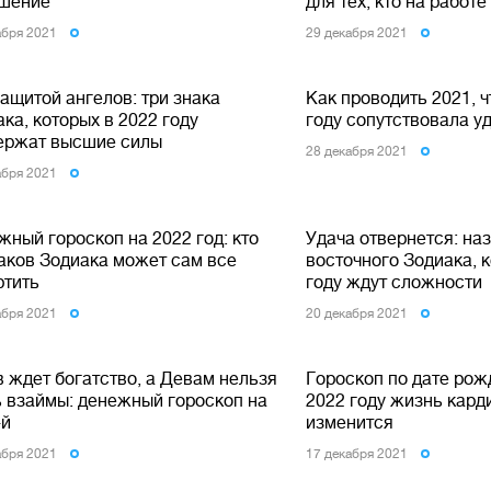
шение
для тех, кто на работе
абря 2021
29 декабря 2021
ащитой ангелов: три знака
Как проводить 2021, 
ка, которых в 2022 году
году сопутствовала уд
ержат высшие силы
28 декабря 2021
абря 2021
ный гороскоп на 2022 год: кто
Удача отвернется: на
наков Зодиака может сам все
восточного Зодиака, 
ртить
году ждут сложности
абря 2021
20 декабря 2021
в ждет богатство, а Девам нельзя
Гороскоп по дате рожд
ь взаймы: денежный гороскоп на
2022 году жизнь кард
-й
изменится
абря 2021
17 декабря 2021