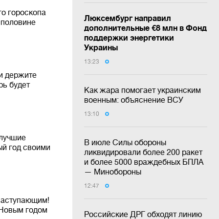
го гороскопа
Люксембург направил
 половине
дополнительные €8 млн в Фонд
поддержки энергетики
Украины
13:23
и держите
рь будет
Как жара помогает украинским
военным: объяснение ВСУ
13:10
 лучшие
В июле Силы обороны
ый год своими
ликвидировали более 200 ракет
и более 5000 враждебных БПЛА
— Минобороны
12:47
наступающим!
 Новым годом
Российские ДРГ обходят линию