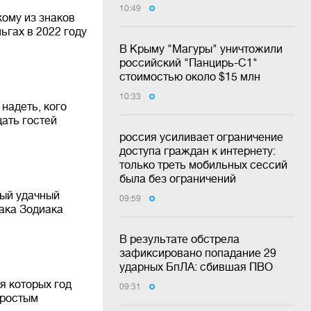
10:49
кому из знаков
ьгах в 2022 году
В Крыму "Магуры" уничтожили
российский "Панцирь-С1"
стоимостью около $15 млн
10:33
 надеть, кого
щать гостей
россия усиливает ограничение
доступа граждан к интернету:
только треть мобильных сессий
была без ограничений
мый удачный
09:59
ака Зодиака
В результате обстрела
зафиксировано попадание 29
ударных БпЛА: сбившая ПВО
я которых год
09:31
простым