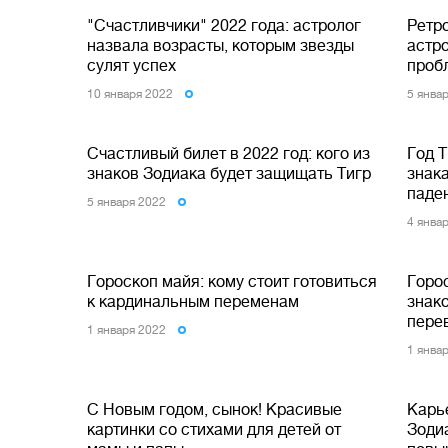
"Счастливчики" 2022 года: астролог
Ретр
назвала возрасты, которым звезды
астр
сулят успех
проб
10 января 2022
5 янва
Счастливый билет в 2022 год: кого из
Год Т
знаков Зодиака будет защищать Тигр
знака
паде
5 января 2022
4 янва
Гороскоп майя: кому стоит готовиться
Горос
к кардинальным переменам
знако
перев
1 января 2022
1 янва
С Новым годом, сынок! Красивые
Карье
картинки со стихами для детей от
Зоди