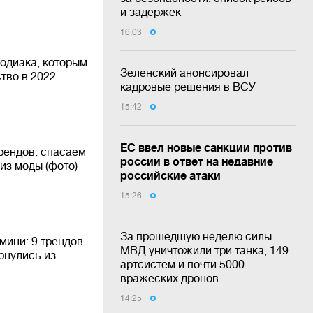
и задержек
16:03
Зодиака, которым
Зеленский анонсировал
тво в 2022
кадровые решения в ВСУ
15:42
ЕС ввел новые санкции против
рендов: спасаем
россии в ответ на недавние
из моды (фото)
российские атаки
15:26
За прошедшую неделю силы
мини: 9 трендов
МВД уничтожили три танка, 149
рнулись из
артсистем и почти 5000
вражеских дронов
14:25