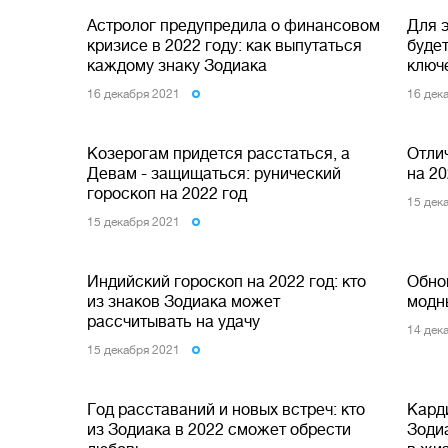
Астролог предупредила о финансовом
Для э
кризисе в 2022 году: как выпутаться
будет
каждому знаку Зодиака
ключ
16 декабря 2021
16 дек
Козерогам придется расстаться, а
Отли
Девам - защищаться: рунический
на 2
гороскоп на 2022 год
15 дек
15 декабря 2021
Индийский гороскоп на 2022 год: кто
Обно
из знаков Зодиака может
модны
рассчитывать на удачу
14 дек
15 декабря 2021
Год расставаний и новых встреч: кто
Кард
из Зодиака в 2022 сможет обрести
Зоди