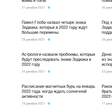
мамы и папы
повы
31 декабря 2021
30 дек
Павел Глоба назвал четыре знака
Под з
Зодиака, которых в 2022 году ждут
Зодиа
большие перемены
подд
29 декабря 2021
29 дек
Астрологи назвали проблемы, которые
Денеж
будут преследовать знаки Зодиака в
из з
2022 году
испо
24 декабря 2021
23 дек
Расписание магнитных бурь на январь
Рако
2022 года: когда ждать солнечной
брат
активности
2022
18 декабря 2021
17 дек