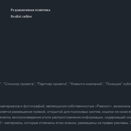
Редакционная политика
Realist.online
", "Спонсор проекта", "Партнер проекта", "Новости компаний", "Позиция" пуб
 материалов и фотографий, являющихся собственностью «Реалист», возможна
ляется размещение прямой, открытой для поисковых систем, ссылки не ниже в
печатка, воспроизведение и/или распространение информации, содержащей ссы
D – материалы, которые отмечены этим знаком, размещены на правах рекламы.