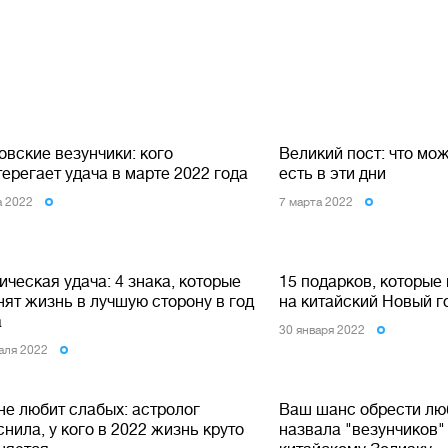
овские везунчики: кого
Великий пост: что мо
ерегает удача в марте 2022 года
есть в эти дни
а 2022
7 марта 2022
ческая удача: 4 знака, которые
15 подарков, которые
нят жизнь в лучшую сторону в год
на китайский Новый г
а
30 января 2022
аля 2022
не любит слабых: астролог
Ваш шанс обрести лю
нила, у кого в 2022 жизнь круто
назвала "везунчиков"