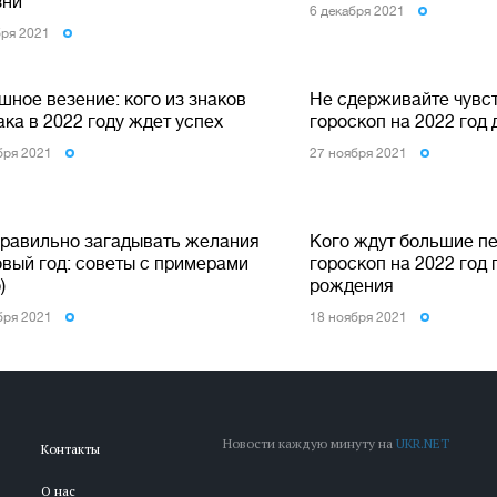
зни
6 декабря 2021
бря 2021
шное везение: кого из знаков
Не сдерживайте чувс
ка в 2022 году ждет успех
гороскоп на 2022 год 
бря 2021
27 ноября 2021
правильно загадывать желания
Кого ждут большие п
овый год: советы с примерами
гороскоп на 2022 год 
)
рождения
бря 2021
18 ноября 2021
Новости каждую минуту на
UKR.NET
Контакты
О нас