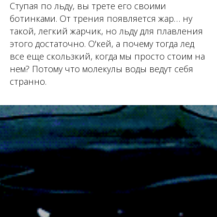
Ступая по льду, вы трете его своими
ботинками. От трения появляется жар… ну
такой, легкий жарчик, но льду для плавления
этого достаточно. О'кей, а почему тогда лед
все еще скользкий, когда мы просто стоим на
нем? Потому что молекулы воды ведут себя
странно.