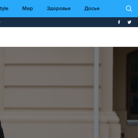
tyle
Мир
Здоровье
Досье
т