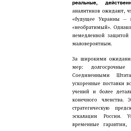
реальные, действен
аналитиков ожидают, ч
«будущее Украины — в
«необратимый». Однако
немедленной защитой п
маловероятным.
За широкими ожидания
мер: долгосрочные 
Соединенными Штат
ускоренные поставки 
учений и более детал
конечного членства.
стратегическую пред
эскалации России. У
временные гарантии,