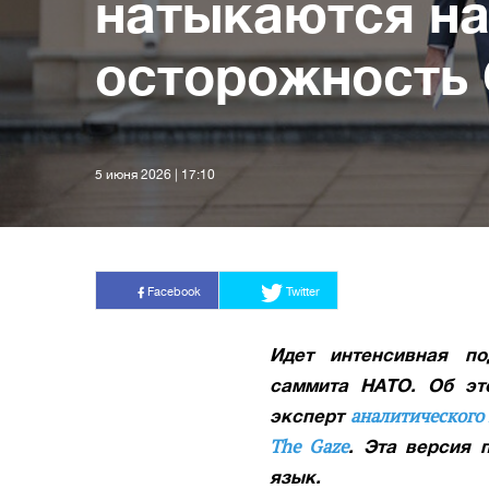
натыкаются н
осторожность
5 июня 2026 | 17:10
Facebook
Twitter
Идет интенсивная по
саммита НАТО. Об эт
аналитического
эксперт
The Gaze
. Эта версия 
язык.