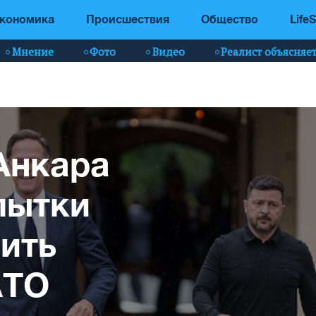
кономика
Происшествия
Общество
LifeS
Мнение
Фото
Видео
Реалист объясняе
Анкара
пытки
ить
АТО