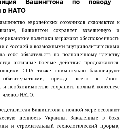
зиция Вашингтона по поводу
ы в НАТО
ольшинство европейских союзников склоняются к
шагам, Вашингтон сохраняет взвешенную и
мериканские политики выражают обеспокоенность
ии с Россией и возможными внутриполитическими
на себя обязательств по полноценному членству
когда активные боевые действия продолжаются.
ировщики США также внимательно балансируют
 обязательствами, прежде всего в Индо-
, и необходимостью сохранить полный консенсус
в-членов НАТО.
редставители Вашингтона в полной мере осознают
ическую ценность Украины. Закаленные в боях
аны и стремительный технологический прорыв,