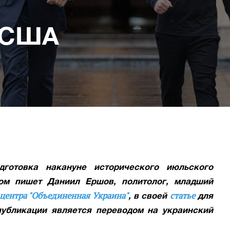
а
 США
дготовка накануне исторического июльского
ом пишет Даниил Ершов, политолог, младший
 центра "Объединенная Украина"
статье
, в своей
для
публикации является переводом на украинский