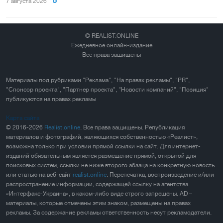
7 августа 2026
© REALIST.ONLINE
Ежедневное онлайн-издание
Все права защищены
Материалы под рубриками "Реклама", "На правах рекламы", "PR",
"Спонсор проекта", "Партнер проекта", "Новости компаний", "Позиция"
публикуются на правах рекламы
Карта сайта
© 2016-2026
Realist.online
. Все права защищены. Републикация
материалов и фотографий, являющихся собственностью «Реалист»,
возможна только при условии прямой ссылки на сайт. Для интернет-
изданий обязательным является размещение прямой, открытой для
поисковых систем, ссылки не ниже второго абзаца на конкретную новость
или статью на веб-сайт
realist.online
. Перепечатка, воспроизведение и/или
распространение информации, содержащей ссылку на агентства
«Интерфакс-Украина», в каком-либо виде строго запрещены. AD –
материалы, которые отмечены этим знаком, размещены на правах
рекламы. За содержание рекламы ответственность несут рекламодатели.