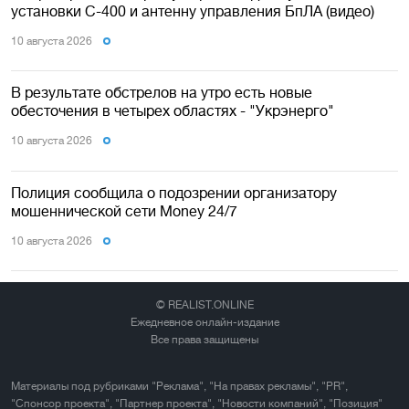
установки С-400 и антенну управления БпЛА (видео)
10 августа 2026
В результате обстрелов на утро есть новые
обесточения в четырех областях - "Укрэнерго"
10 августа 2026
Полиция сообщила о подозрении организатору
мошеннической сети Money 24/7
10 августа 2026
© REALIST.ONLINE
Ежедневное онлайн-издание
Все права защищены
Материалы под рубриками "Реклама", "На правах рекламы", "PR",
"Спонсор проекта", "Партнер проекта", "Новости компаний", "Позиция"