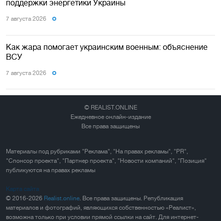
поддержки энергетики Украины
7 августа 2026
Как жара помогает украинским военным: объяснение
ВСУ
7 августа 2026
© REALIST.ONLINE
Ежедневное онлайн-издание
Все права защищены
Материалы под рубриками "Реклама", "На правах рекламы", "PR",
"Спонсор проекта", "Партнер проекта", "Новости компаний", "Позиция"
публикуются на правах рекламы
Карта сайта
© 2016-2026
Realist.online
. Все права защищены. Републикация
материалов и фотографий, являющихся собственностью «Реалист»,
возможна только при условии прямой ссылки на сайт. Для интернет-