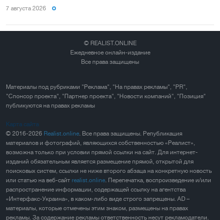
7 августа 2026
© REALIST.ONLINE
Ежедневное онлайн-издание
Все права защищены
Материалы под рубриками "Реклама", "На правах рекламы", "PR",
"Спонсор проекта", "Партнер проекта", "Новости компаний", "Позиция"
публикуются на правах рекламы
Карта сайта
© 2016-2026
Realist.online
. Все права защищены. Републикация
материалов и фотографий, являющихся собственностью «Реалист»,
возможна только при условии прямой ссылки на сайт. Для интернет-
изданий обязательным является размещение прямой, открытой для
поисковых систем, ссылки не ниже второго абзаца на конкретную новость
или статью на веб-сайт
realist.online
. Перепечатка, воспроизведение и/или
распространение информации, содержащей ссылку на агентства
«Интерфакс-Украина», в каком-либо виде строго запрещены. AD –
материалы, которые отмечены этим знаком, размещены на правах
рекламы. За содержание рекламы ответственность несут рекламодатели.