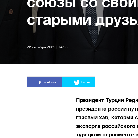
союзы со сво
старыми друз
22 октября 2022 | 14:33
Facebook
Twitter
Президент Турции Редж
президента россии пут
газовый хаб, который 
экспорта российского 
турецком парламенте в