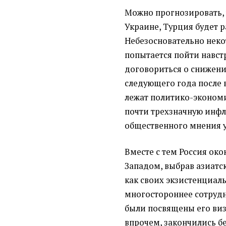
Можно прогнозировать, 
Украине, Турция будет р
Небезосновательно неко
попытается пойти навстр
договориться о снижени
следующего года после в
лежат политико-экономи
почти трехзначную инфл
общественного мнения у
Вместе с тем Россия око
Западом, выбрав азиатс
как своих экзистенциаль
многостороннее сотрудн
были посвящены его виз
впрочем, закончились бе