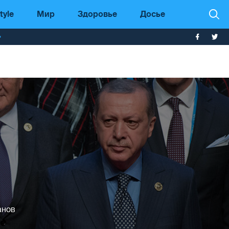
tyle
Мир
Здоровье
Досье
т
анов