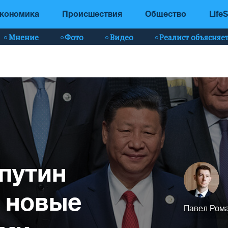
кономика
Происшествия
Общество
LifeS
Мнение
Фото
Видео
Реалист объясняе
 путин
 новые
Павел Ром