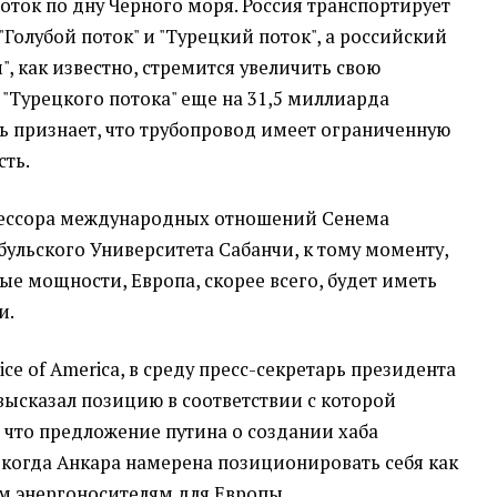
оток по дну Черного моря. Россия транспортирует
"Голубой поток" и "Турецкий поток", а российский
", как известно, стремится увеличить свою
 "Турецкого потока" еще на 31,5 миллиарда
ль признает, что трубопровод имеет ограниченную
ть.
фессора международных отношений Сенема
бульского Университета Сабанчи, к тому моменту,
ые мощности, Европа, скорее всего, будет иметь
и.
ce of America, в среду пресс-секретарь президента
ысказал позицию в соответствии с которой
 что предложение путина о создании хаба
, когда Анкара намерена позиционировать себя как
м энергоносителям для Европы..