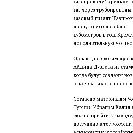
газопроводу Турецкий п
газ через трубопроводы 
газовый гигант "Газпром
пропускную способность
кубометров в год. Крем
дополнительную мощнос
Однако, по словам про
Айдина-Дузгита из стам
когда будут созданы нов
альтернативные поставк
Согласно материалам Voi
Турции Ибрагим Калин в
можно прийти к выводу,
поступило в тот момент
альтернативу российски