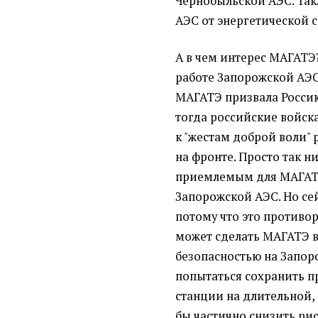
Чернобыльской АЭС. Так
АЭС от энергетической 
А в чем интерес МАГАТЭ?
работе Запорожской АЭС.
МАГАТЭ призвала Россию
тогда российские войска
к "жестам доброй воли"
на фронте. Просто так н
приемлемым для МАГАТЭ
Запорожской АЭС. Но сей
потому что это противор
может сделать МАГАТЭ в
безопасностью на Запор
попытаться сохранить п
станции на длительной, 
бы частично снизить рис