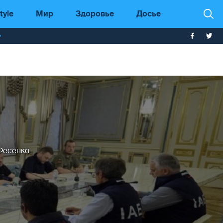
tyle
Мир
Здоровье
Досье
т
Фесенко