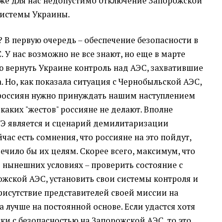
же для нас недопустимо отключение Запорожской
системы Украины.
 В первую очередь – обеспечение безопасности в
 У нас возможно не все знают, но еще в марте
 вернуть Украине контроль над АЭС, захватившие
. Но, как показала ситуация с Чернобыльской АЭС,
 россиян нужно принуждать нашим наступлением
икаких "жестов" россияне не делают. Вполне
 является и сценарий демилитаризации
час есть сомнения, что россияне на это пойдут,
ечило бы их целям. Скорее всего, максимум, что
 нынешних условиях – проверить состояние с
ожской АЭС, установить свои системы контроля и
рисутствие представителей своей миссии на
а лучше на постоянной основе. Если удастся хотя
ки с безопасностью на Запорожской АЭС, то это