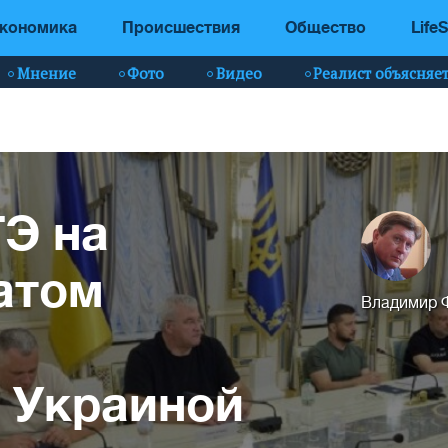
кономика
Происшествия
Общество
LifeS
Мнение
Фото
Видео
Реалист объясняе
Э на
атом
Владимир 
 Украиной