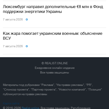
Люксембург направил дополнительные €8 млн в Фонд
поддержки энергетики Украины
7 августа 2026
Как жара помогает украинским военным: объяснение
ВСУ
7 августа 2026
© REALIST.ONLINE
Ежедневное онлайн-издание
Все права защищены
Материалы под рубриками "Реклама", "На правах рекламы", "PR",
"Спонсор проекта", "Партнер проекта", "Новости компаний", "Позиция"
публикуются на правах рекламы
Карта сайта
© 2016-2026
Realist.online
. Все права защищены. Републикация