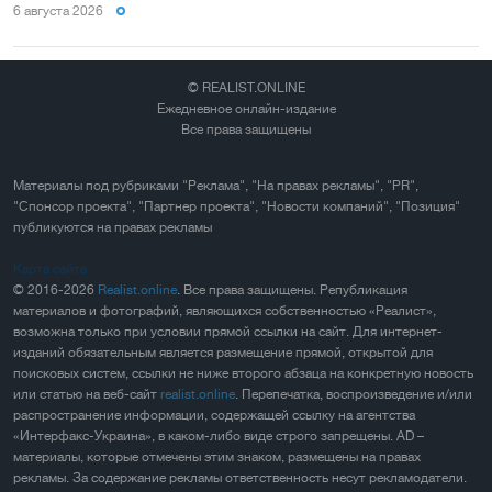
6 августа 2026
© REALIST.ONLINE
Ежедневное онлайн-издание
Все права защищены
Материалы под рубриками "Реклама", "На правах рекламы", "PR",
"Спонсор проекта", "Партнер проекта", "Новости компаний", "Позиция"
публикуются на правах рекламы
Карта сайта
© 2016-2026
Realist.online
. Все права защищены. Републикация
материалов и фотографий, являющихся собственностью «Реалист»,
возможна только при условии прямой ссылки на сайт. Для интернет-
изданий обязательным является размещение прямой, открытой для
поисковых систем, ссылки не ниже второго абзаца на конкретную новость
или статью на веб-сайт
realist.online
. Перепечатка, воспроизведение и/или
распространение информации, содержащей ссылку на агентства
«Интерфакс-Украина», в каком-либо виде строго запрещены. AD –
материалы, которые отмечены этим знаком, размещены на правах
рекламы. За содержание рекламы ответственность несут рекламодатели.