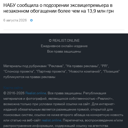
НАБУ сообщила о подозрении эксвицепремьера в
незаконном обогащении более чем на 13,9 млн грн
6 августа 2026
© REALIST.ONLINE
Ежедневное онлайн-издание
Все права защищены
Материалы под рубриками "Реклама", "На правах рекламы", "PR",
"Спонсор проекта", "Партнер проекта", "Новости компаний", "Позиция"
публикуются на правах рекламы
Карта сайта
© 2016-2026
Realist.online
. Все права защищены. Републикация
материалов и фотографий, являющихся собственностью «Реалист»,
возможна только при условии прямой ссылки на сайт. Для интернет-
изданий обязательным является размещение прямой, открытой для
поисковых систем, ссылки не ниже второго абзаца на конкретную новость
или статью на веб-сайт
realist.online
. Перепечатка, воспроизведение и/или
распространение информации, содержащей ссылку на агентства