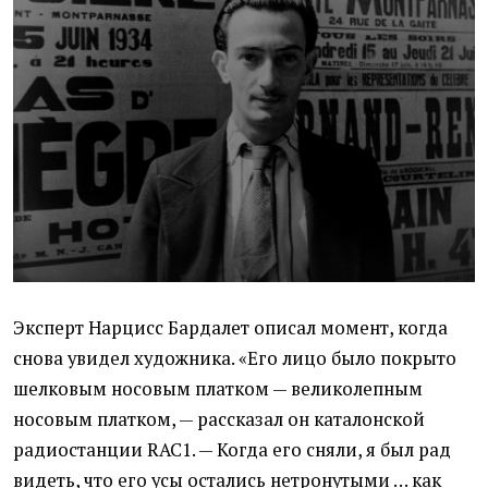
Эксперт Нарцисс Бардалет описал момент, когда
снова увидел художника. «Его лицо было покрыто
шелковым носовым платком — великолепным
носовым платком, — рассказал он каталонской
радиостанции RAC1. — Когда его сняли, я был рад
видеть, что его усы остались нетронутыми … как