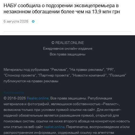
НАБУ сообщила о подозрении эксвицепремьера в
незаконном обогащении более чем на 13,9 млн грн
6 августа 2026
© REALIST.ONLINE
Ежедневное онлайн-издание
Все права защищены
Материалы под рубриками "Реклама", "На правах рекламы", "PR",
"Спонсор проекта", "Партнер проекта", "Новости компаний", "Позиция"
публикуются на правах рекламы
Карта сайта
© 2016-2026
Realist.online
. Все права защищены. Републикация
материалов и фотографий, являющихся собственностью «Реалист»,
возможна только при условии прямой ссылки на сайт. Для интернет-
изданий обязательным является размещение прямой, открытой для
поисковых систем, ссылки не ниже второго абзаца на конкретную новость
или статью на веб-сайт
realist.online
. Перепечатка, воспроизведение и/или
распространение информации, содержащей ссылку на агентства