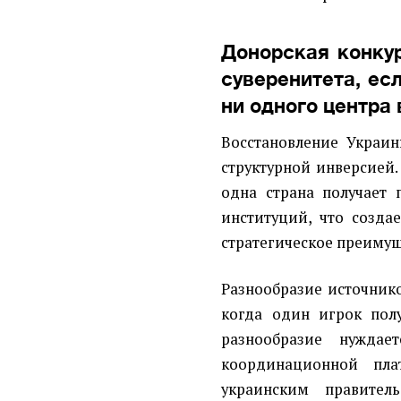
Донорская конку
суверенитета, ес
ни одного центра
Восстановление Украи
структурной инверсией.
одна страна получает
институций, что созда
стратегическое преимущ
Разнообразие источник
когда один игрок пол
разнообразие нуждае
координационной пла
украинским правител