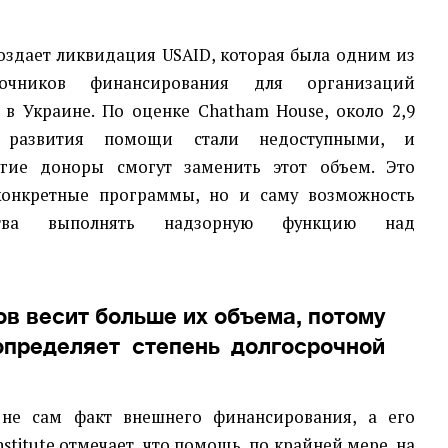
оздает ликвидация USAID, которая была одним из
очников финансирования для организаций
 в Украине. По оценке Chatham House, около 2,9
 развития помощи стали недоступными, и
угие доноры смогут заменить этот объем. Это
конкретные программы, но и саму возможность
ства выполнять надзорную функцию над
ов весит больше их объема, потому
определяет степень долгосрочной
 не сам факт внешнего финансирования, а его
nstitute отмечает, что помощь, по крайней мере, на