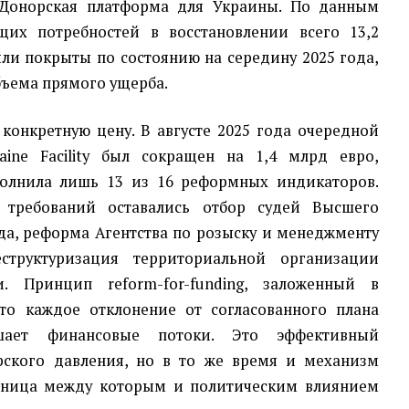
 Донорская платформа для Украины. По данным
щих потребностей в восстановлении всего 13,2
ли покрыты по состоянию на середину 2025 года,
объема прямого ущерба.
конкретную цену. В августе 2025 года очередной
ine Facility был сокращен на 1,4 млрд евро,
полнила лишь 13 из 16 реформных индикаторов.
 требований оставались отбор судей Высшего
да, реформа Агентства по розыску и менеджменту
структуризация территориальной организации
и. Принцип reform-for-funding, заложенный в
что каждое отклонение от согласованного плана
ьшает финансовые потоки. Это эффективный
рского давления, но в то же время и механизм
раница между которым и политическим влиянием