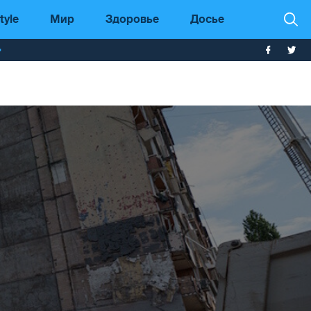
tyle
Мир
Здоровье
Досье
т