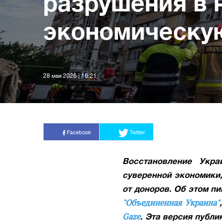
разрушения в 
экономическу
28 мая 2026 | 16:21
Facebook
Twitter
Восстановление Укра
суверенной экономики,
от доноров. Об этом п
"Объединенная Украина"
Gaze
. Эта версия публ