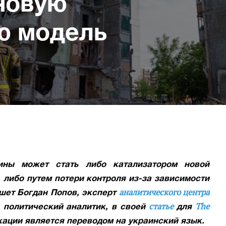
новую
ю модель
ины может стать либо катализатором новой
 либо путем потери контроля из-за зависимости
аналитического центра
ишет Богдан Попов, эксперт
статье
The
, политический аналитик, в своей
для
икации является переводом на украинский язык.