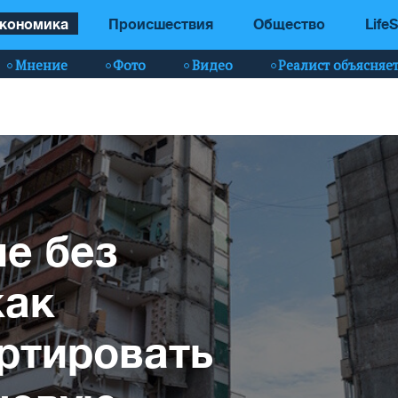
кономика
Происшествия
Общество
LifeS
Мнение
Фото
Видео
Реалист объясняе
е без
как
ртировать