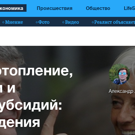
кономика
Происшествия
Общество
LifeS
Мнение
Фото
Видео
Реалист объясняе
отопление,
 и
Александр
убсидий:
дения