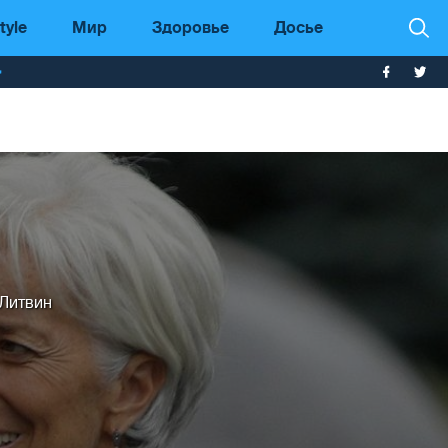
tyle
Мир
Здоровье
Досье
т
 Литвин