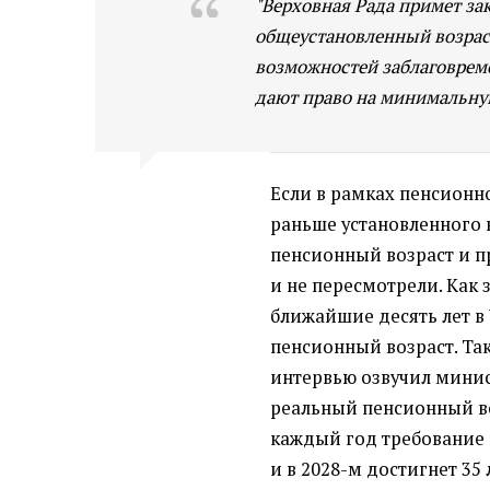
"Верховная Рада примет за
общеустановленный возрас
возможностей заблаговреме
дают право на минимальную
Если в рамках пенсион
раньше установленного 
пенсионный возраст и п
и не пересмотрели. Как
ближайшие десять лет в
пенсионный возраст. Та
интервью озвучил минис
реальный пенсионный воз
каждый год требование п
и в 2028-м достигнет 35