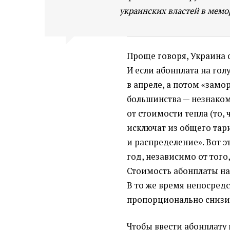
украинских властей в мем
Проще говоря, Украина о
И если абонплата на го
в апреле, а потом
«
замор
большинства — незнакомо
от стоимости тепла
(
то,
исключат из общего тар
и распределение». Вот 
год, независимо от того,
Стоимость абонплаты на 
В то же время непосред
пропорционально снизи
Чтобы ввести абонплату